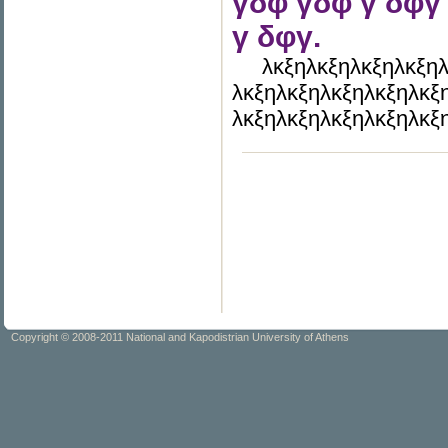
γδφ γδφ γ δφγ
γ δφγ.
λκξηλκξηλκξηλκξηλ
λκξηλκξηλκξηλκξηλκξ
λκξηλκξηλκξηλκξηλκξ
Copyright © 2008-2011 National and Kapodistrian University of Athens