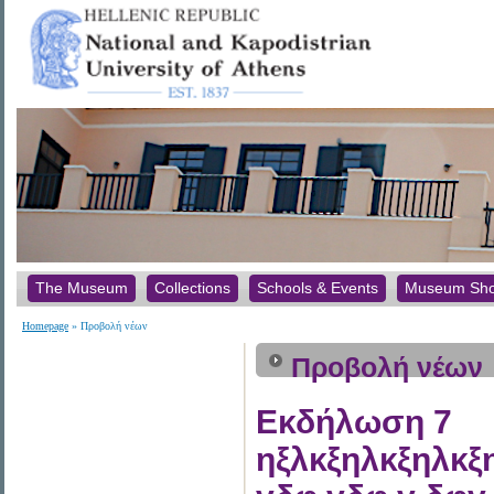
The Museum
Collections
Schools & Events
Museum Sh
Homepage
» Προβολή νέων
Προβολή νέων
Εκδήλωση 7
ηξλκξηλκξηλκξ